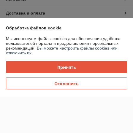
Доставка и оплата
График работы
Обработка файлов cookie
Мы используем файлы cookies для обеспечения удобства
Полная версия сайта
пользователей портала и предоставления персональных
рекомендаций.
Вы можете настроить файлы cookies или
отключить их.
Политика обработки cookies
Принять
Сайт создан на платформе Deal.by
Отклонить
Информация для покупателя
Юридическое лицо:
ООО "ВентТеплоСтандарт"
РБ, 230003, г. Гродно, ул. Магистральная, д. 8, пом. 19
Регистрационный номер ЕГР: 591009138