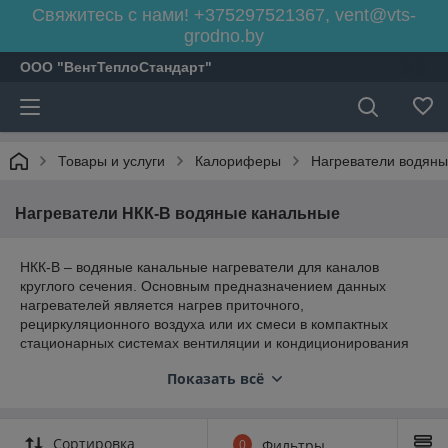
Свяжитесь с нами! +375297521367, vent@vts-
grodno.by
ООО "ВентТеплоСтандарт"
Товары и услуги
Калориферы
Нагреватели водяны
Нагреватели НКК-В водяные канальные
НКК-В – водяные канальные нагреватели для каналов
круглого сечения. Основным предназначением данных
нагревателей является нагрев приточного,
рециркуляционного воздуха или их смеси в компактных
стационарных системах вентиляции и кондиционирования
помещений различного предназначения (производственных,
Показать всё
жилых, общественных).
Сортировка
0
Фильтры