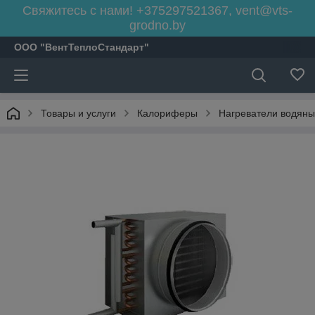
Свяжитесь с нами! +375297521367, vent@vts-
grodno.by
ООО "ВентТеплоСтандарт"
Товары и услуги
Калориферы
Нагреватели водяны