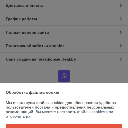
Доставка и оплата
График работы
Полная версия сайта
Политика обработки cookies
Сайт создан на платформе Deal.by
Обработка файлов cookie
Информация для покупателя
Мы используем файлы cookies для обеспечения удобства
Юридическое лицо:
ООО "ВентТеплоСтандарт"
пользователей портала и предоставления персональных
РБ, 230003, г. Гродно, ул. Магистральная, д. 8, пом. 19
рекомендаций.
Вы можете настроить файлы cookies или
отключить их.
Регистрационный номер ЕГР: 591009138