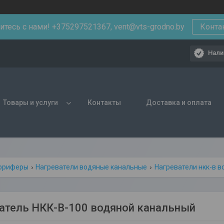
тесь с нами! +375297521367, vent@vts-grodno.by
Конта
Нали
Товары и услуги
Контакты
Доставка и оплата
ориферы
Нагреватели водяные канальные
Нагреватели нкк-в 
атель НКК-В-100 водяной канальный