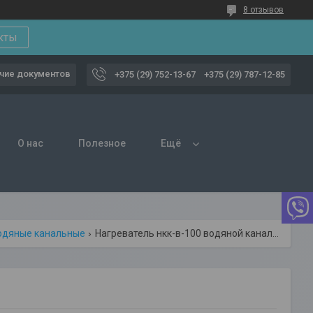
8 отзывов
кты
чие документов
+375 (29) 752-13-67
+375 (29) 787-12-85
О нас
Полезное
Ещё
водяные канальные
Нагреватель нкк-в-100 водяной канальный