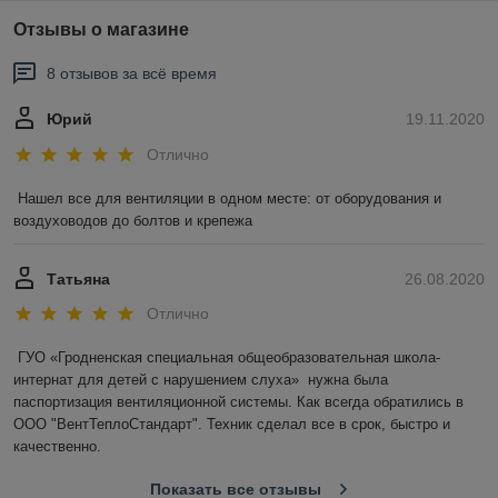
регулирующих его количество и направление. Воздушные
Отзывы о магазине
клапаны классифицируются:
по сечению: круглые и прямоугольные;
8 отзывов за всё время
по материалу: сталь, алюминий, пластик;
Юрий
19.11.2020
по исполнению: общепромышленное,
коррозионностойкое, взрывозащищенное,
Отлично
искробезопасное и т.д.
Нашел все для вентиляции в одном месте: от оборудования и 
Шумоглушители.
Изделия специальной конструкции,
воздуховодов до болтов и крепежа
которые обеспечивают снижение аэродинамического шума,
создаваемого вентиляторами, дросселями и другими
элементами вентиляционной системы, который
Татьяна
26.08.2020
распространяется по воздуховодам систем вентиляции.
Широко используются трубчатые шумоглушители круглого и
Отлично
прямоугольного сечения, а также пластинчатые
шумоглушители прямоугольного сечения.
ГУО «Гродненская специальная общеобразовательная школа-
интернат для детей с нарушением слуха»  нужна была 
Стаканы монтажные СТМ, узлы прохода УП.
Эти
паспортизация вентиляционной системы. Как всегда обратились в 
элементы представляют собой металлоконструкции,
ООО "ВентТеплоСтандарт". Техник сделал все в срок, быстро и 
используемые для прохода воздуховодов через конструкцию
кровли. Устанавливаются в системах принудительной и
качественно.
естественной вентиляции. Используются для монтажа
вентиляторов, турбин, дефлекторов и других элементов
Показать все отзывы