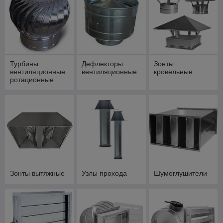
различных модификаций и исполнений,
шумоглушители, турбины, зонты, узлы прохода,
фильтры и другие детали, каждая из которых
выполняет свою функцию.
Необходимость применения деталей различных
типов и различного функционального назначения
обуславливается спецификой поставленной задачи и
Турбины
Дефлекторы
Зонты
вентиляционные
вентиляционные
кровельные
общим замыслом проектировщика.
ротационные
Вся представленная продукция сертифицирована и
поставляется с официальной гарантией.
Прямые поставки с заводов-производителей,
отсутствие посредников, собственное производство —
залог доступной стоимости для клиента, без скрытых
наценок и платежей.
Зонты вытяжные
Узлы прохода
Шумоглушители