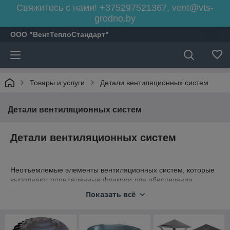
Свяжитесь с нами! +375297521367, vent@vts-
grodno.by
ООО "ВентТеплоСтандарт"
Товары и услуги
Детали вентиляционных систем
Детали вентиляционных систем
Детали вентиляционных систем
Неотъемлемые элементы вентиляционных систем, которые
выполняют определенные функции для обеспечения
полноценной ее работоспособности. Предлагаем серийные
Показать всё
изделия либо индивидуальное изготовление по чертежам
заказчика, оперативные поставки по всей территории РБ.
В нашем ассортименте вы найдете клапаны