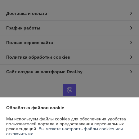
Доставка и оплата
График работы
Полная версия сайта
Политика обработки cookies
Сайт создан на платформе Deal.by
Обработка файлов cookie
Информация для покупателя
Мы используем файлы cookies для обеспечения удобства
Юридическое лицо:
ООО "ВентТеплоСтандарт"
пользователей портала и предоставления персональных
РБ, 230003, г. Гродно, ул. Магистральная, д. 8, пом. 19
рекомендаций.
Вы можете настроить файлы cookies или
отключить их.
Регистрационный номер ЕГР: 591009138