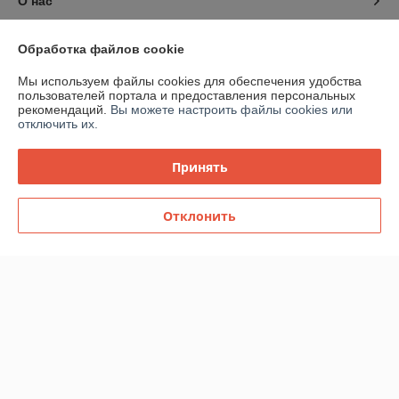
О нас
Контакты
Обработка файлов cookie
Мы используем файлы cookies для обеспечения удобства
Доставка и оплата
пользователей портала и предоставления персональных
рекомендаций.
Вы можете настроить файлы cookies или
отключить их.
График работы
Принять
Полная версия сайта
Политика обработки cookies
Отклонить
Сайт создан на платформе Deal.by
Информация для покупателя