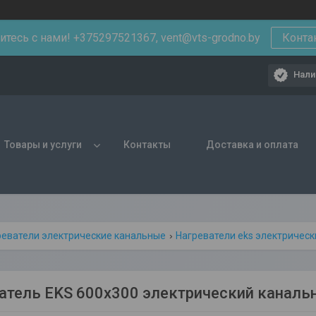
тесь с нами! +375297521367, vent@vts-grodno.by
Конта
Нали
Товары и услуги
Контакты
Доставка и оплата
реватели электрические канальные
Нагреватели eks электричес
атель EKS 600х300 электрический каналь