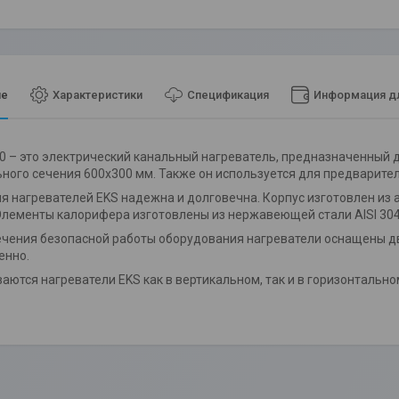
ие
Характеристики
Спецификация
Информация дл
0 – это электрический канальный нагреватель, предназначенный 
ного сечения 600х300 мм. Также он используется для предварител
я нагревателей EKS надежна и долговечна. Корпус изготовлен из 
Элементы калорифера изготовлены из нержавеющей стали AISI 304
чения безопасной работы оборудования нагреватели оснащены дв
венно.
аются нагреватели EKS как в вертикальном, так и в горизонтальн