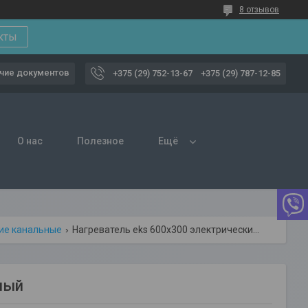
8 отзывов
кты
чие документов
+375 (29) 752-13-67
+375 (29) 787-12-85
О нас
Полезное
Ещё
кие канальные
Нагреватель eks 600х300 электрический канальный
ный