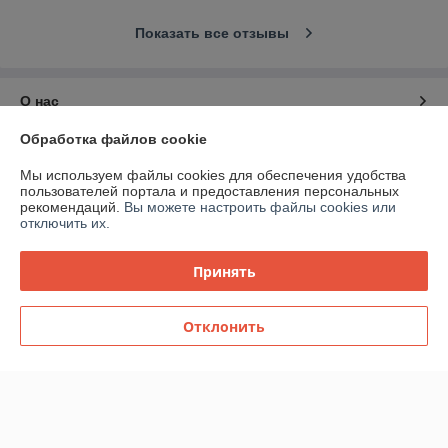
Показать все отзывы
О нас
Обработка файлов cookie
Контакты
Мы используем файлы cookies для обеспечения удобства
пользователей портала и предоставления персональных
Доставка и оплата
рекомендаций.
Вы можете настроить файлы cookies или
отключить их.
График работы
Принять
Полная версия сайта
Отклонить
Политика обработки cookies
Сайт создан на платформе Deal.by