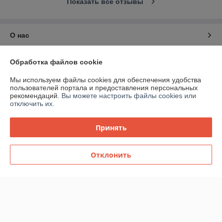
Показать все отзывы
О нас
Контакты
Обработка файлов cookie
Мы используем файлы cookies для обеспечения удобства
Доставка и оплата
пользователей портала и предоставления персональных
рекомендаций.
Вы можете настроить файлы cookies или
отключить их.
График работы
Принять
Полная версия сайта
Политика обработки cookies
Отклонить
Сайт создан на платформе Deal.by