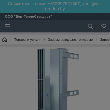
Свяжитесь с нами! +375297521367, vent@vts-
grodno.by
ООО "ВентТеплоСтандарт"
Товары и услуги
Завесы воздушно-тепловые
Завес