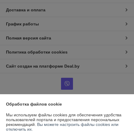
Доставка и оплата
График работы
Полная версия сайта
Политика обработки cookies
Сайт создан на платформе Deal.by
Обработка файлов cookie
Информация для покупателя
Мы используем файлы cookies для обеспечения удобства
Юридическое лицо:
ООО "ВентТеплоСтандарт"
пользователей портала и предоставления персональных
РБ, 230003, г. Гродно, ул. Магистральная, д. 8, пом. 19
рекомендаций.
Вы можете настроить файлы cookies или
отключить их.
Регистрационный номер ЕГР: 591009138