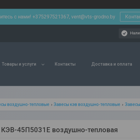
тесь с нами! +375297521367, vent@vts-grodno.by
Конта
Нали
Товары и услуги
Контакты
Доставка и оплата
есы воздушно-тепловые
Завесы кэв воздушно-тепловые
Завесы
 КЭВ-45П5031Е воздушно-тепловая