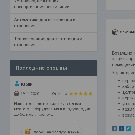
Установка, испытания,
паспортизация вентиляции
Автоматика для вентиляции и
отопления
Описан
Теплоизоляция для вентиляции и
отопления
Воздушно-т
защиты про
помещении
Характерис
перфо
Юрий
забор
долго
19.11.2020
Отлично
верти
Нашел все для вентиляции в одном
управ
месте: от оборудования и воздуховодов
возмо
до болтов и крепежа
возмо
Хорошее обслуживание