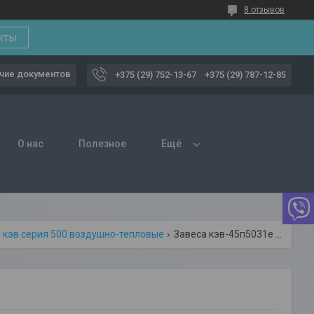
8 отзывов
кты
чие документов
+375 (29) 752-13-67
+375 (29) 787-12-85
О нас
Полезное
Ещё
 кэв серия 500 воздушно-тепловые
Завеса кэв-45п5031е воздушно-тепловая