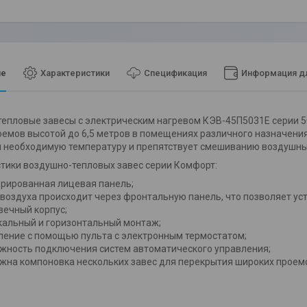
ие
Характеристики
Спецификация
Информация дл
епловые завесы с электрическим нагревом КЭВ-45П5031Е серии
емов высотой до 6,5 метров в помещениях различного назначения
 необходимую температуру и препятствует смешиванию воздушны
тики воздушно-тепловых завес серии Комфорт:
рированная лицевая панель;
 воздуха происходит через фронтальную панель, что позволяет ус
вечный корпус;
кальный и горизонтальный монтаж;
ление с помощью пульта с электронным термостатом;
жность подключения систем автоматического управления;
жна компоновка нескольких завес для перекрытия широких проем