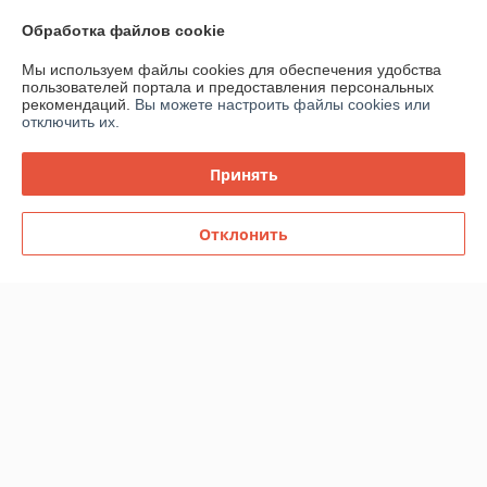
Контакты
Обработка файлов cookie
Мы используем файлы cookies для обеспечения удобства
Доставка и оплата
пользователей портала и предоставления персональных
рекомендаций.
Вы можете настроить файлы cookies или
отключить их.
График работы
Принять
Полная версия сайта
Политика обработки cookies
Отклонить
Сайт создан на платформе Deal.by
Информация для покупателя
Юридическое лицо:
ООО "ВентТеплоСтандарт"
РБ, 230003, г. Гродно, ул. Магистральная, д. 8, пом. 19