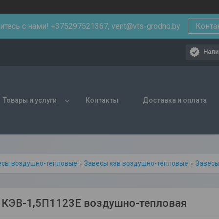
тесь с нами! +375297521367, vent@vts-grodno.by
Конта
Нали
Товары и услуги
Контакты
Доставка и оплата
есы воздушно-тепловые
Завесы кэв воздушно-тепловые
Завесы
 КЭВ-1,5П1123Е воздушно-тепловая