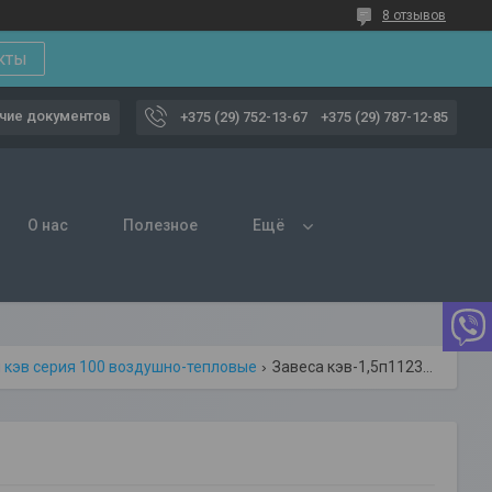
8 отзывов
кты
чие документов
+375 (29) 752-13-67
+375 (29) 787-12-85
О нас
Полезное
Ещё
 кэв серия 100 воздушно-тепловые
Завеса кэв-1,5п1123е воздушно-тепловая