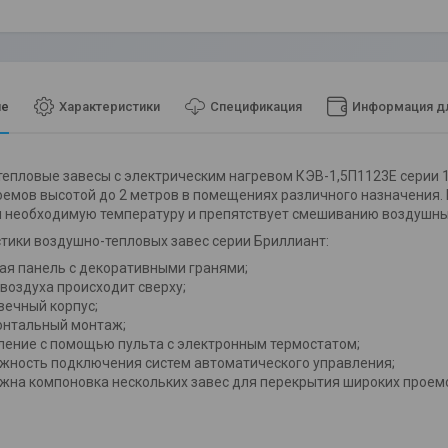
ие
Характеристики
Спецификация
Информация дл
епловые завесы с электрическим нагревом КЭВ-1,5П1123Е серии
емов высотой до 2 метров в помещениях различного назначения.
 необходимую температуру и препятствует смешиванию воздушны
тики воздушно-тепловых завес серии Бриллиант:
ая панель с декоративными гранями;
 воздуха происходит сверху;
вечный корпус;
онтальный монтаж;
ление с помощью пульта с электронным термостатом;
жность подключения систем автоматического управления;
жна компоновка нескольких завес для перекрытия широких проем