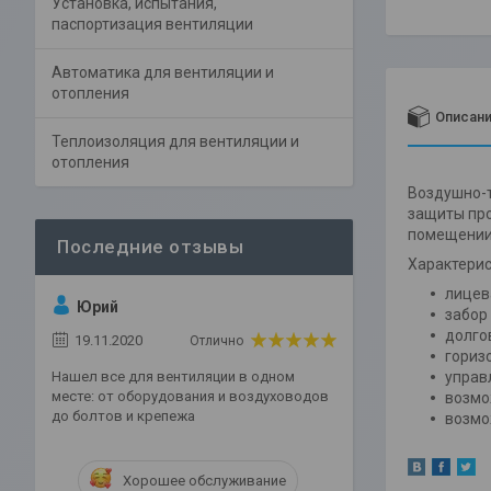
Установка, испытания,
паспортизация вентиляции
Автоматика для вентиляции и
отопления
Описан
Теплоизоляция для вентиляции и
отопления
Воздушно-т
защиты про
помещении
Характерис
лицев
Юрий
забор
долго
19.11.2020
Отлично
гориз
Нашел все для вентиляции в одном
управ
месте: от оборудования и воздуховодов
возмо
до болтов и крепежа
возмо
Хорошее обслуживание