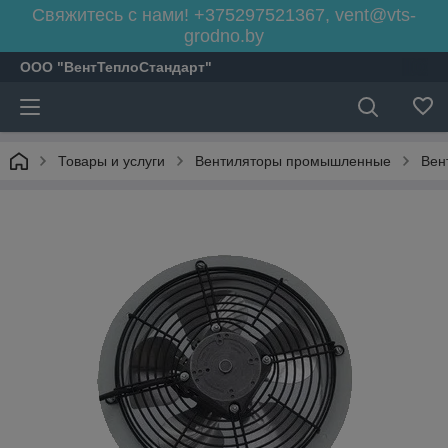
Свяжитесь с нами! +375297521367, vent@vts-
grodno.by
ООО "ВентТеплоСтандарт"
Товары и услуги
Вентиляторы промышленные
Вен