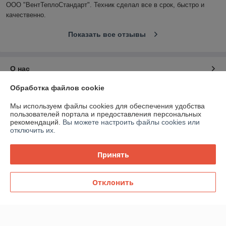
ООО "ВентТеплоСтандарт". Техник сделал все в срок, быстро и 
качественно.
Показать все отзывы
О нас
Обработка файлов cookie
Контакты
Мы используем файлы cookies для обеспечения удобства
пользователей портала и предоставления персональных
Доставка и оплата
рекомендаций.
Вы можете настроить файлы cookies или
отключить их.
График работы
Принять
Полная версия сайта
Отклонить
Политика обработки cookies
Сайт создан на платформе Deal.by