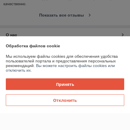
качественно.
Показать все отзывы
О нас
Обработка файлов cookie
Контакты
Мы используем файлы cookies для обеспечения удобства
пользователей портала и предоставления персональных
Доставка и оплата
рекомендаций.
Вы можете настроить файлы cookies или
отключить их.
График работы
Принять
Полная версия сайта
Отклонить
Политика обработки cookies
Сайт создан на платформе Deal.by