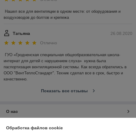
Нашел все для вентиляции в одном месте: от оборудования и 
воздуховодов до болтов и крепежа
Татьяна
26.08.2020
Отлично
ГУО «Гродненская специальная общеобразовательная школа-
интернат для детей с нарушением слуха»  нужна была 
паспортизация вентиляционной системы. Как всегда обратились в 
ООО "ВентТеплоСтандарт". Техник сделал все в срок, быстро и 
качественно.
Показать все отзывы
О нас
Контакты
Обработка файлов cookie