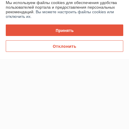
Мы используем файлы cookies для обеспечения удобства
Доставка и оплата
пользователей портала и предоставления персональных
рекомендаций.
Вы можете настроить файлы cookies или
отключить их.
График работы
Принять
Полная версия сайта
Политика обработки cookies
Отклонить
Сайт создан на платформе Deal.by
Информация для покупателя
Юридическое лицо:
ООО "ВентТеплоСтандарт"
РБ, 230003, г. Гродно, ул. Магистральная, д. 8, пом. 19
Регистрационный номер ЕГР: 591009138
УНП: 591009138