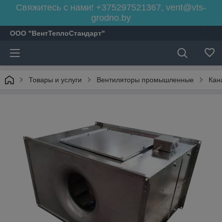
Свяжитесь с нами! +375297521367, vent@vts-
grodno.by
ООО "ВентТеплоСтандарт"
Товары и услуги
Вентиляторы промышленные
Кан