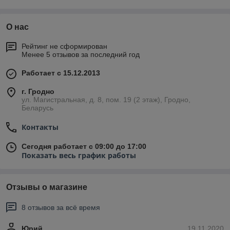
воздухонагревателем, также могут выпускаться без
нагревательных элементов.
О нас
Отличительные характеристики
Рейтинг не сформирован
Менее 5 отзывов за последний год
тепловых завес SLIM
Работает с 15.12.2013
Универсальность.
Благодаря наличию завес разной длины
г. Гродно
ул. Магистральная, д. 8, пом. 19 (2 этаж), Гродно,
и минимальной ширине, завесы SLIM вписываются в 99%
Беларусь
помещений.
Автоматика.
Воздушно-тепловые завесы SLIM оснащаются
Контакты
встроенными клавишными переключателями, также
возможно автоматическое управление, с использованием
Сегодня работает с 09:00 до 17:00
современных систем.
Показать весь график работы
Технологии.
Оборудование может работать в зависимости
от сигнала датчика движения.
Отзывы о магазине
Простой монтаж.
Незаметная система крепежных
элементов позволяет устанавливать завесы в
8 отзывов за всё время
горизонтальном или вертикальном положении без
дополнительного оснащения. Также возможна установка при
Юрий
19.11.2020
помощи монтажных шпилек.