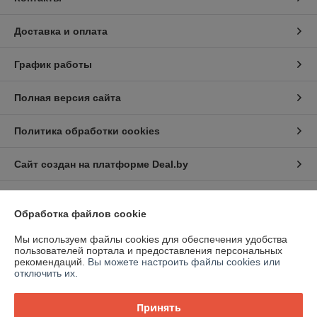
Доставка и оплата
График работы
Полная версия сайта
Политика обработки cookies
Сайт создан на платформе Deal.by
Обработка файлов cookie
Мы используем файлы cookies для обеспечения удобства
пользователей портала и предоставления персональных
Информация для покупателя
рекомендаций.
Вы можете настроить файлы cookies или
отключить их.
Юридическое лицо:
ООО "ВентТеплоСтандарт"
РБ, 230003, г. Гродно, ул. Магистральная, д. 8, пом. 19
Принять
Регистрационный номер ЕГР: 591009138