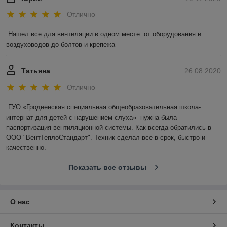
Лаконичный дизайн.
Завесы SLIM выпускаются в двух
Отлично
цветовых вариантах: белые и черные.
Нашел все для вентиляции в одном месте: от оборудования и 
Выгодные условия приобретения
воздуховодов до болтов и крепежа
воздушно-тепловых завес!
Поможем с выбором и доставкой!
Татьяна
26.08.2020
Официальная гарантия!
Отлично
ГУО «Гродненская специальная общеобразовательная школа-
интернат для детей с нарушением слуха»  нужна была 
паспортизация вентиляционной системы. Как всегда обратились в 
ООО "ВентТеплоСтандарт". Техник сделал все в срок, быстро и 
качественно.
Показать все отзывы
О нас
Контакты