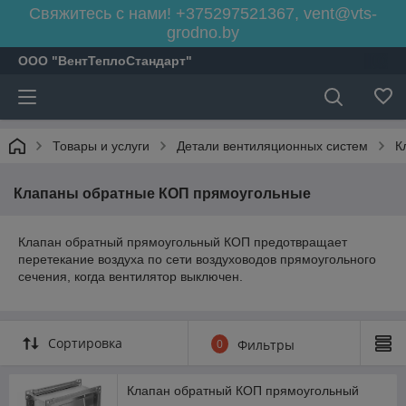
Свяжитесь с нами! +375297521367, vent@vts-
grodno.by
ООО "ВентТеплоСтандарт"
Товары и услуги
Детали вентиляционных систем
К
Клапаны обратные КОП прямоугольные
Клапан обратный прямоугольный КОП предотвращает
перетекание воздуха по сети воздуховодов прямоугольного
сечения, когда вентилятор выключен.
Сортировка
0
Фильтры
Клапан обратный КОП прямоугольный