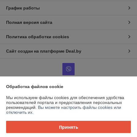
График работы
Полная версия сайта
Политика обработки cookies
Сайт создан на платформе Deal.by
Обработка файлов cookie
Информация для покупателя
Мы используем файлы cookies для обеспечения удобства
Юридическое лицо:
ООО "ВентТеплоСтандарт"
пользователей портала и предоставления персональных
РБ, 230003, г. Гродно, ул. Магистральная, д. 8, пом. 19
рекомендаций.
Вы можете настроить файлы cookies или
отключить их.
Регистрационный номер ЕГР: 591009138
УНП: 591009138
Принять
Регистрационный орган: Гродненский городской исполнительный