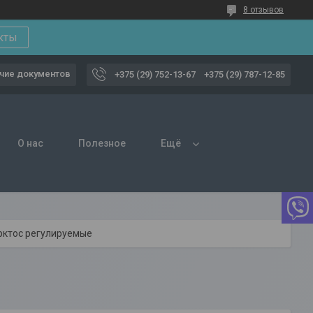
8 отзывов
кты
чие документов
+375 (29) 752-13-67
+375 (29) 787-12-85
О нас
Полезное
Ещё
рктос регулируемые